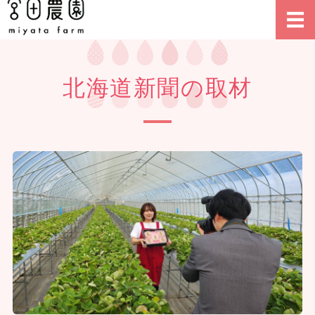
北海道乙部町のイチゴ農園
TOP
北海道新聞の取材
宮田農園の特長
宮田農園のイチゴ
会社概要
ご注文について