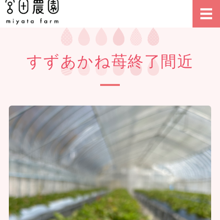
北海道乙部町のイチゴ農園
TOP
すずあかね苺終了間近
宮田農園の特長
宮田農園のイチゴ
会社概要
ご注文について